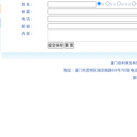
姓 名：
☆
☆☆
☆☆☆
标 题：
电 话：
邮 箱：
内 容：
厦门佰利展览有
地址
：厦门市思明区湖滨南路619号703室 电话：0592-
邮