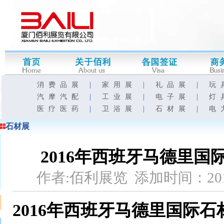
消费品展
|
家用展
|
礼品展
|
玩
汽摩汽配
|
工业展
|
电子展
|
灯
医疗医药
|
卫浴展
|
石材展
|
电
石材展
2016年西班牙马德里国际
作者:佰利展览 添加时间：201
2016年西班牙马德里国际