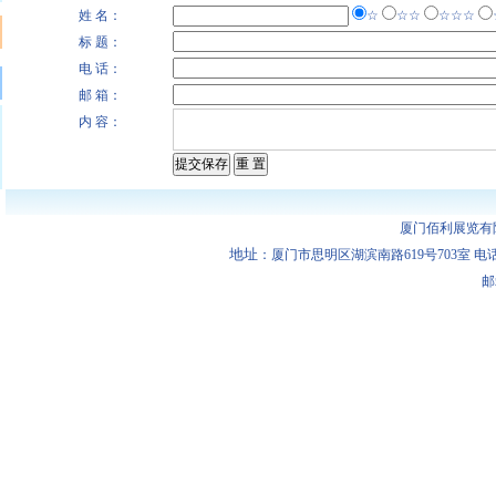
姓 名：
☆
☆☆
☆☆☆
标 题：
电 话：
邮 箱：
内 容：
厦门佰利展览有
地址
：厦门市思明区湖滨南路619号703室 电话：0592-
邮