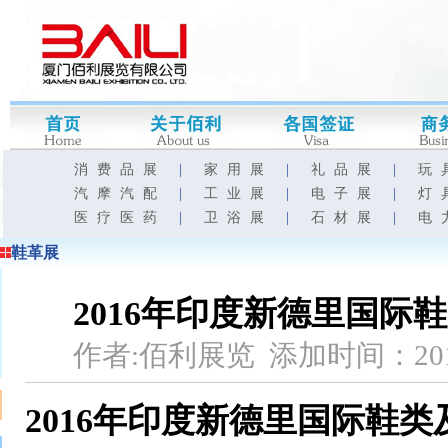
消费品展
|
家用展
|
礼品展
|
玩
汽摩汽配
|
工业展
|
电子展
|
灯
医疗医药
|
卫浴展
|
石材展
|
电
鞋革展
2016年印度新德里国际
作者:佰利展览 添加时间：201
2016年印度新德里国际鞋