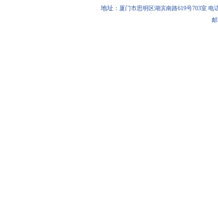
地址
：厦门市思明区湖滨南路619号703室 电话：0592-
邮