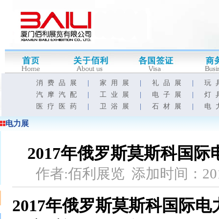
消费品展
|
家用展
|
礼品展
|
玩
汽摩汽配
|
工业展
|
电子展
|
灯
医疗医药
|
卫浴展
|
石材展
|
电
电力展
2017年俄罗斯莫斯科国际
作者:佰利展览 添加时间：201
2017年俄罗斯莫斯科国际