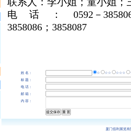
联系人：李小姐；童小姐；
电话：0592－3858062；38
3858086；3858087
姓 名：
☆
☆☆
☆☆☆
标 题：
电 话：
邮 箱：
内 容：
厦门佰利展览有