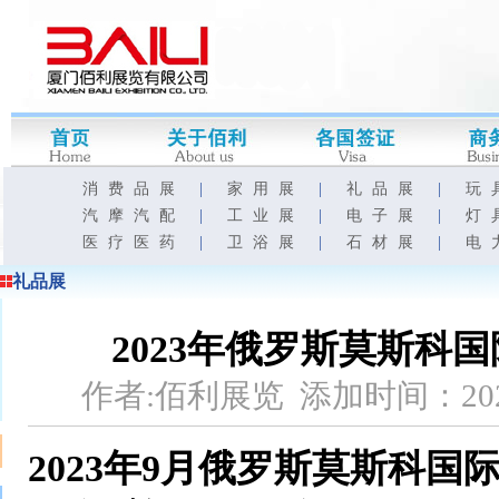
消费品展
|
家用展
|
礼品展
|
玩
汽摩汽配
|
工业展
|
电子展
|
灯
医疗医药
|
卫浴展
|
石材展
|
电
礼品展
2023年俄罗斯莫斯科国际家
作者:佰利展览 添加时间：202
2023年9月俄罗斯莫斯科国