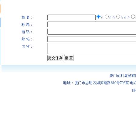
姓 名：
☆
☆☆
☆☆☆
标 题：
电 话：
邮 箱：
内 容：
厦门佰利展览有
地址
：厦门市思明区湖滨南路619号703室 电话：0592-
邮